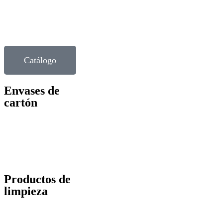
envasado de todo tipo de alimentación
Quiénes somos
Catálogo
Envases de
cartón
Disponemos de una gran variedad de envases de cartón para
Delivery y Take Away. ¡Descúbrelos!
Ver productos
Productos de
limpieza
Aumentamos nuestro catálogo con una amplia gama de
productos para la limpieza.