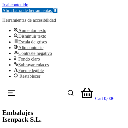
Ir al contenido
Abrir barra de herramientas
Herramientas de accesibilidad
Aumentar texto
Disminuir texto
Escala de grises
Alto contraste
Contraste negativo
Fondo claro
Subrayar enlaces
Fuente legible
Restablecer
Cart
0,00
€
Embalajes
Isenpack S.L.
Distribuidor de productos relacionados con el embalaje y