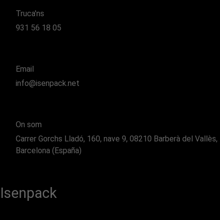
Truca'ns
931 56 18 05
Email
info@isenpack.net
On som
Carrer Gorchs Lladó, 160, nave 9, 08210 Barberà del Vallès,
Barcelona (España)
Isenpack