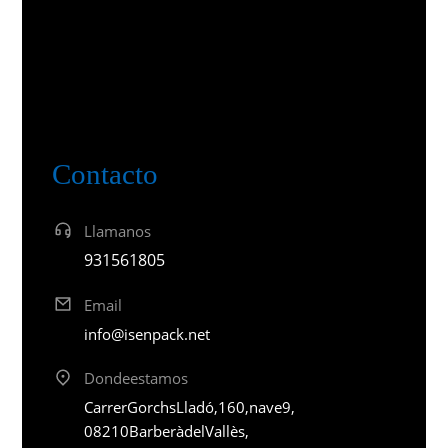
Contacto
Llamanos
931 56 18 05
Email
info@isenpack.net
Donde estamos
Carrer Gorchs Lladó, 160, nave 9,
08210 Barberà del Vallès,